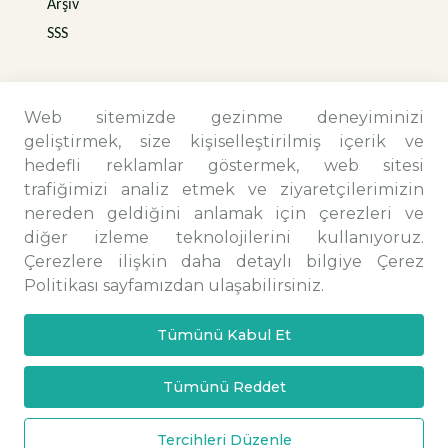
Arşiv
SSS
Web sitemizde gezinme deneyiminizi
geliştirmek, size kişiselleştirilmiş içerik ve
hedefli reklamlar göstermek, web sitesi
trafiğimizi analiz etmek ve ziyaretçilerimizin
nereden geldiğini anlamak için çerezleri ve
diğer izleme teknolojilerini kullanıyoruz.
Çerezlere ilişkin daha detaylı bilgiye Çerez
İletişim Bilgileri
Politikası sayfamızdan ulaşabilirsiniz.
Camiikebir Mah. Menemen Maltepe Yolu Sk.
Tümünü Kabul Et
No:25/4 Menemen/İZMİR
+90 (232) 831 48 86 - 832 48 86
Tümünü Reddet
info@ittm.com.tr
Copyright © 2025 İTTM. Tüm hakları saklıdır.
Tercihleri Düzenle