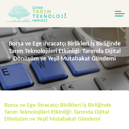
Borsa ve Ege İhracatçı Birlikleri İş Birliğinde
Tarım Teknolojileri Etkinliği: Tarımda Dijital
Dönüşüm ve Yeşil Mutabakat Gündemi
Borsa ve Ege İhracatçı Birlikleri İş Birliğinde
Tarım Teknolojileri Etkinliği: Tarımda Dijital
Dönüşüm ve Yeşil Mutabakat Gündemi